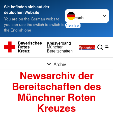
Sie befinden sich auf der
Sprache wechseln zu
deutschen Website
You are on the German website,
you can use the switch to switch to
Alles klar
the English one
Kreisverband
Spenden
München
Bereitschaften
Archiv
Newsarchiv der
Bereitschaften des
Münchner Roten
Kreuzes