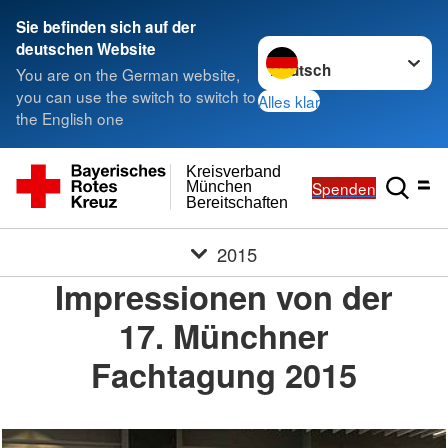
Sie befinden sich auf der
Sprache wechseln zu
deutschen Website
You are on the German website,
you can use the switch to switch to
Alles klar
the English one
Kreisverband
Spenden
München
Bereitschaften
2015
Impressionen von der
17. Münchner
Fachtagung 2015