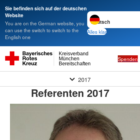
Sie befinden sich auf der deutschen
Sprache wechseln zu
Website
You are on the German website, you
can use the switch to switch to the
Alles klar
English one
Kreisverband
Spenden
München
Bereitschaften
2017
Referenten 2017