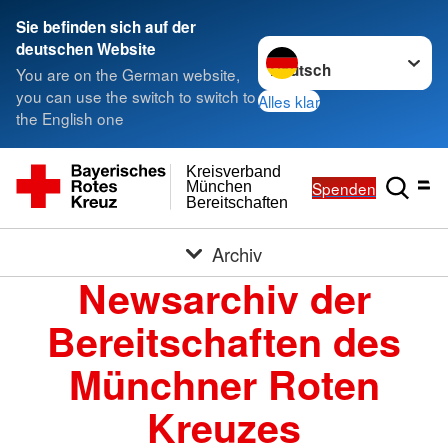
Sie befinden sich auf der
Sprache wechseln zu
deutschen Website
You are on the German website,
you can use the switch to switch to
Alles klar
the English one
Kreisverband
Spenden
München
Bereitschaften
Archiv
Newsarchiv der
Bereitschaften des
Münchner Roten
Kreuzes