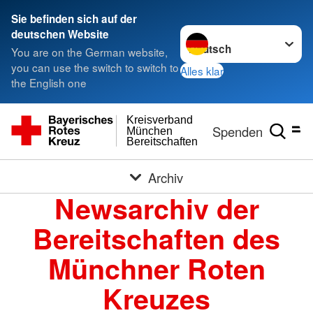
Sie befinden sich auf der
Sprache wechseln zu
deutschen Website
You are on the German website,
you can use the switch to switch to
Alles klar
the English one
Kreisverband
Spenden
München
Bereitschaften
Archiv
Newsarchiv der
Bereitschaften des
Münchner Roten
Kreuzes