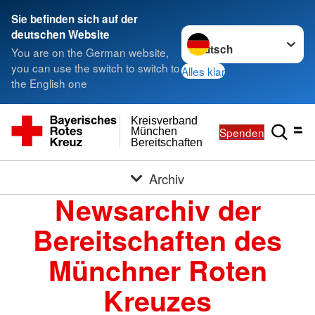
Sie befinden sich auf der
Sprache wechseln zu
deutschen Website
You are on the German website,
you can use the switch to switch to
Alles klar
the English one
Kreisverband
Spenden
München
Bereitschaften
Archiv
Newsarchiv der
Bereitschaften des
Münchner Roten
Kreuzes