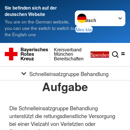
Sie befinden sich auf der
Sprache wechseln zu
deutschen Website
You are on the German website,
you can use the switch to switch to
Alles klar
the English one
Kreisverband
Spenden
München
Bereitschaften
Schnelleinsatzgruppe Behandlung
Aufgabe
Die Schnelleinsatzgruppe Behandlung
unterstützt die rettungsdienstliche Versorgung
bei einer Vielzahl von Verletzten oder