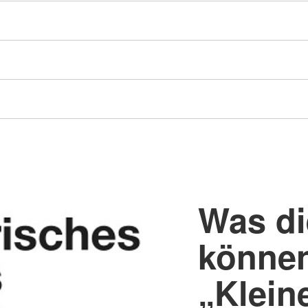
Was di
können
„Klein