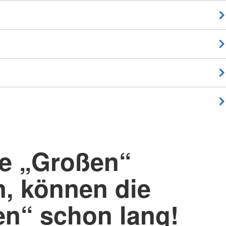
e „Großen“
, können die
en“ schon lang!