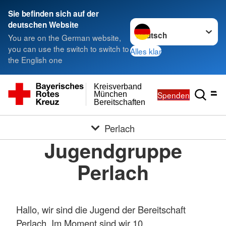
Sie befinden sich auf der
Sprache wechseln zu
deutschen Website
You are on the German website,
you can use the switch to switch to
Alles klar
the English one
Kreisverband
Spenden
München
Bereitschaften
Perlach
Jugendgruppe
Perlach
Hallo, wir sind die Jugend der Bereitschaft
Perlach. Im Moment sind wir 10