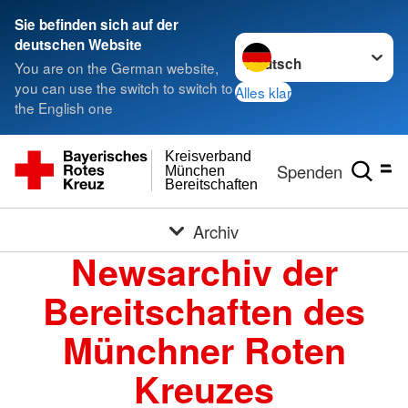
Sie befinden sich auf der
Sprache wechseln zu
deutschen Website
You are on the German website,
you can use the switch to switch to
Alles klar
the English one
Kreisverband
Spenden
München
Bereitschaften
Archiv
Newsarchiv der
Bereitschaften des
Münchner Roten
Kreuzes