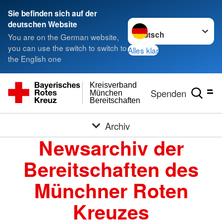
Sie befinden sich auf der
Sprache wechseln zu
deutschen Website
You are on the German website,
you can use the switch to switch to
Alles klar
the English one
Kreisverband
Spenden
München
Bereitschaften
Archiv
Newsarchiv der
Bereitschaften des
Münchner Roten
Kreuzes