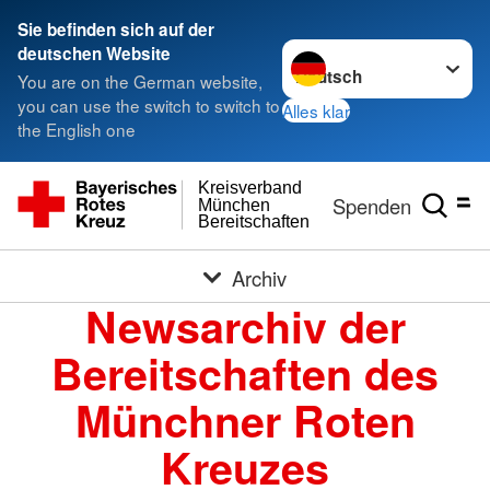
Sie befinden sich auf der
Sprache wechseln zu
deutschen Website
You are on the German website,
you can use the switch to switch to
Alles klar
the English one
Kreisverband
Spenden
München
Bereitschaften
Archiv
Newsarchiv der
Bereitschaften des
Münchner Roten
Kreuzes