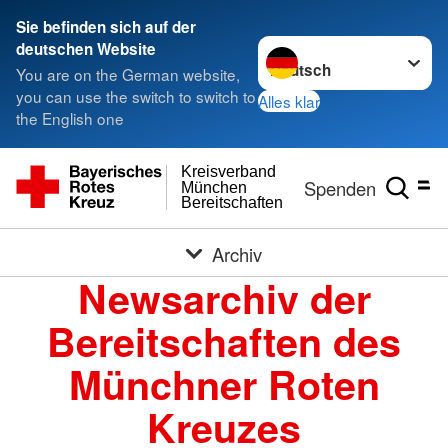
Sie befinden sich auf der
Sprache wechseln zu
deutschen Website
You are on the German website,
you can use the switch to switch to
Alles klar
the English one
Kreisverband
Spenden
München
Bereitschaften
Archiv
Newsarchiv der
Bereitschaften des
Münchner Roten
Kreuzes