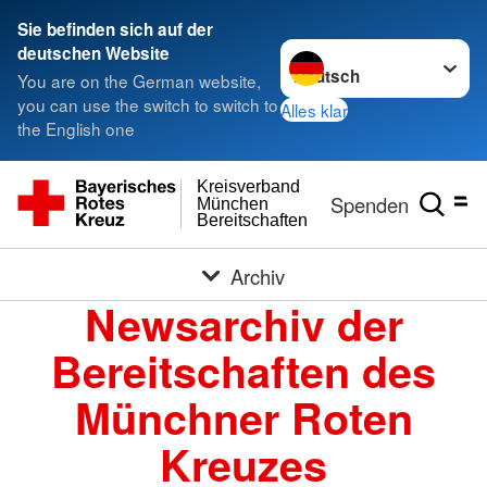
Sie befinden sich auf der
Sprache wechseln zu
deutschen Website
You are on the German website,
you can use the switch to switch to
Alles klar
the English one
Kreisverband
Spenden
München
Bereitschaften
Archiv
Newsarchiv der
Bereitschaften des
Münchner Roten
Kreuzes