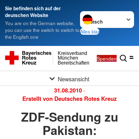
Sie befinden sich auf der
Sprache wechseln zu
deutschen Website
You are on the German website,
you can use the switch to switch to
Alles klar
the English one
Kreisverband
Spenden
München
Bereitschaften
Newsansicht
31.08.2010
·
Erstellt von
Deutsches Rotes Kreuz
ZDF-Sendung zu
Pakistan: