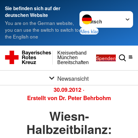
Sie befinden sich auf der
Sprache wechseln zu
deutschen Website
You are on the German website,
you can use the switch to switch to
Alles klar
the English one
Kreisverband
Spenden
München
Bereitschaften
Newsansicht
30.09.2012
·
Erstellt von
Dr. Peter Behrbohm
Wiesn-
Halbzeitbilanz: