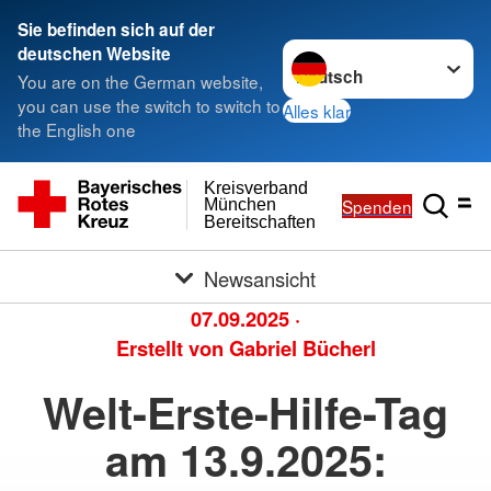
Sie befinden sich auf der
Sprache wechseln zu
deutschen Website
You are on the German website,
you can use the switch to switch to
Alles klar
the English one
Kreisverband
Spenden
München
Bereitschaften
Newsansicht
07.09.2025
·
Erstellt von
Gabriel Bücherl
Welt-Erste-Hilfe-Tag
am 13.9.2025: