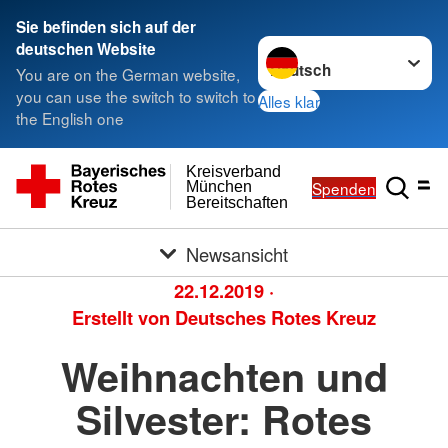
Sie befinden sich auf der
Sprache wechseln zu
deutschen Website
You are on the German website,
you can use the switch to switch to
Alles klar
the English one
Kreisverband
Spenden
München
Bereitschaften
Newsansicht
22.12.2019
·
Erstellt von
Deutsches Rotes Kreuz
Weihnachten und
Silvester: Rotes