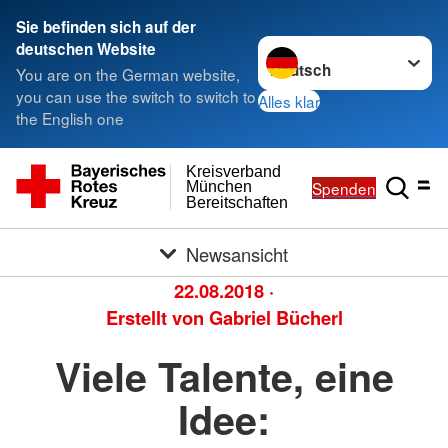
Sie befinden sich auf der
Sprache wechseln zu
deutschen Website
You are on the German website,
you can use the switch to switch to
Alles klar
the English one
Kreisverband
Spenden
München
Bereitschaften
Newsansicht
22.08.2018
·
Erstellt von
Gabriel Bücherl
Viele Talente, eine
Idee: