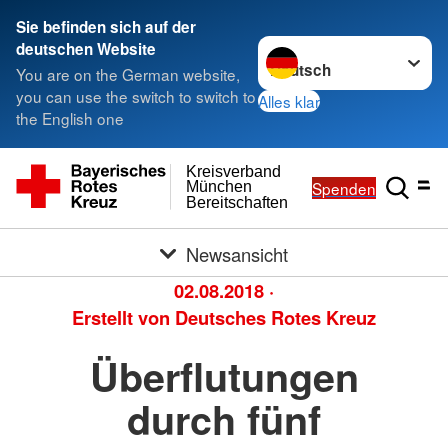
Sie befinden sich auf der
Sprache wechseln zu
deutschen Website
You are on the German website,
you can use the switch to switch to
Alles klar
the English one
Kreisverband
Spenden
München
Bereitschaften
Newsansicht
02.08.2018
·
Erstellt von
Deutsches Rotes Kreuz
Überflutungen
durch fünf