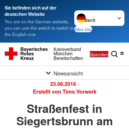
Sie befinden sich auf der
Sprache wechseln zu
deutschen Website
You are on the German website,
you can use the switch to switch to
Alles klar
the English one
Kreisverband
Spenden
München
Bereitschaften
Newsansicht
23.06.2016
·
Erstellt von
Timo Vorwerk
Straßenfest in
Siegertsbrunn am