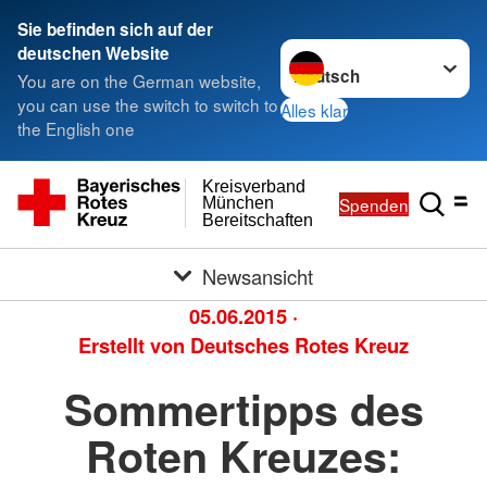
Sie befinden sich auf der
Sprache wechseln zu
deutschen Website
You are on the German website,
you can use the switch to switch to
Alles klar
the English one
Kreisverband
Spenden
München
Bereitschaften
Newsansicht
05.06.2015
·
Erstellt von
Deutsches Rotes Kreuz
Sommertipps des
Roten Kreuzes: