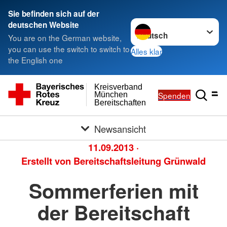
Sie befinden sich auf der
Sprache wechseln zu
deutschen Website
You are on the German website,
you can use the switch to switch to
Alles klar
the English one
Kreisverband
Spenden
München
Bereitschaften
Newsansicht
11.09.2013
·
Erstellt von
Bereitschaftsleitung Grünwald
Sommerferien mit
der Bereitschaft