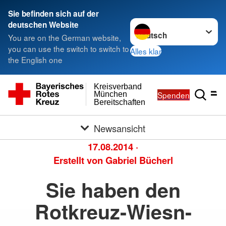
Sie befinden sich auf der
Sprache wechseln zu
deutschen Website
You are on the German website,
you can use the switch to switch to
Alles klar
the English one
Kreisverband
Spenden
München
Bereitschaften
Newsansicht
17.08.2014
·
Erstellt von
Gabriel Bücherl
Sie haben den
Rotkreuz-Wiesn-