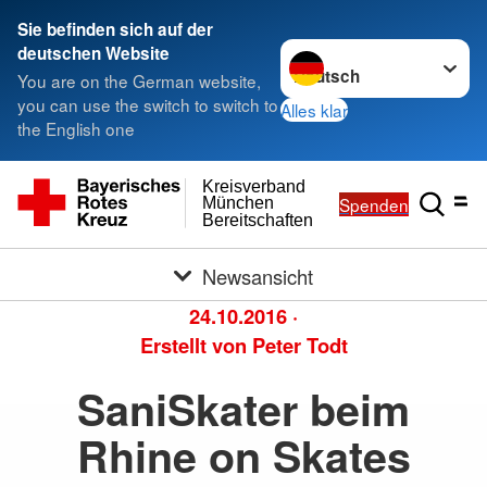
Sie befinden sich auf der
Sprache wechseln zu
deutschen Website
You are on the German website,
you can use the switch to switch to
Alles klar
the English one
Kreisverband
Spenden
München
Bereitschaften
Newsansicht
24.10.2016
·
Erstellt von
Peter Todt
SaniSkater beim
Rhine on Skates