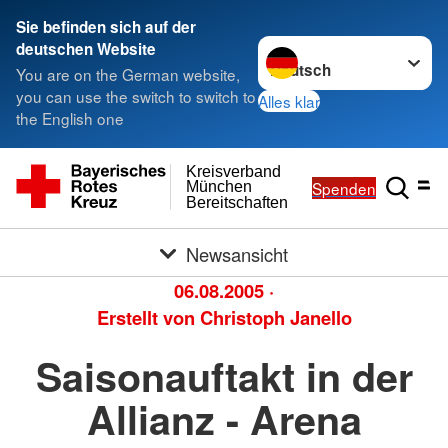
Sie befinden sich auf der
Sprache wechseln zu
deutschen Website
You are on the German website,
you can use the switch to switch to
Alles klar
the English one
Kreisverband
Spenden
München
Bereitschaften
Newsansicht
06.08.2005
·
Erstellt von
Christoph Janello
Saisonauftakt in der
Allianz - Arena