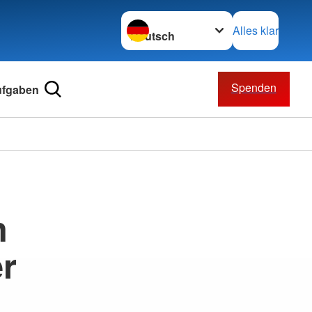
Sprache wechseln zu
Alles klar
Spenden
ufgaben
n
r