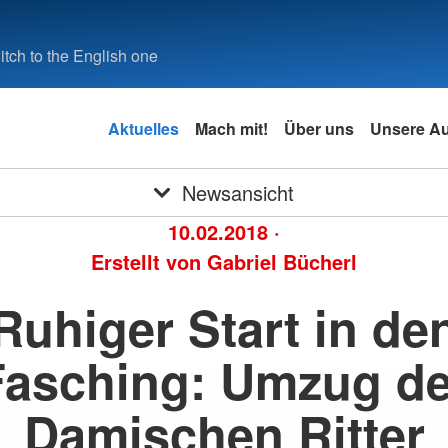
tch to the English one
Aktuelles
Mach mit!
Über uns
Unsere A
Newsansicht
10.02.2018
·
Erstellt von
Gabriel Bücherl
Ruhiger Start in de
Fasching: Umzug de
Damischen Ritter