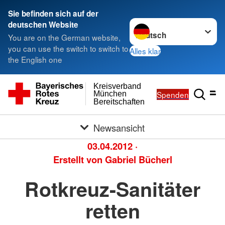
Sie befinden sich auf der
Sprache wechseln zu
deutschen Website
You are on the German website,
you can use the switch to switch to
Alles klar
the English one
Kreisverband
Spenden
München
Bereitschaften
Newsansicht
03.04.2012
·
Erstellt von
Gabriel Bücherl
Rotkreuz-Sanitäter
retten