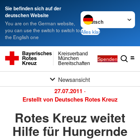
Sie befinden sich auf der
Sprache wechseln zu
deutschen Website
You are on the German website,
you can use the switch to switch to
Alles klar
the English one
Kreisverband
Spenden
München
Bereitschaften
Newsansicht
27.07.2011
·
Erstellt von
Deutsches Rotes Kreuz
Rotes Kreuz weitet
Hilfe für Hungernde