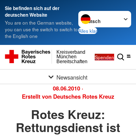
Sie befinden sich auf der
Sprache wechseln zu
deutschen Website
You are on the German website,
you can use the switch to switch to
Alles klar
the English one
Kreisverband
Spenden
München
Bereitschaften
Newsansicht
08.06.2010
·
Erstellt von
Deutsches Rotes Kreuz
Rotes Kreuz:
Rettungsdienst ist