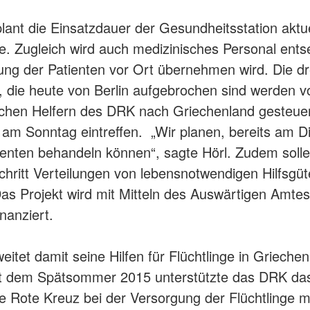
ant die Einsatzdauer der Gesundheitsstation aktue
e. Zugleich wird auch medizinisches Personal ents
ung der Patienten vor Ort übernehmen wird. Die dr
 die heute von Berlin aufgebrochen sind werden v
chen Helfern des DRK nach Griechenland gesteue
t am Sonntag eintreffen. „Wir planen, bereits am D
ienten behandeln können“, sagte Hörl. Zudem solle
chritt Verteilungen von lebensnotwendigen Hilfsgüt
Das Projekt wird mit Mitteln des Auswärtigen Amte
nanziert.
itet damit seine Hilfen für Flüchtlinge in Griechen
eit dem Spätsommer 2015 unterstützte das DRK da
e Rote Kreuz bei der Versorgung der Flüchtlinge m