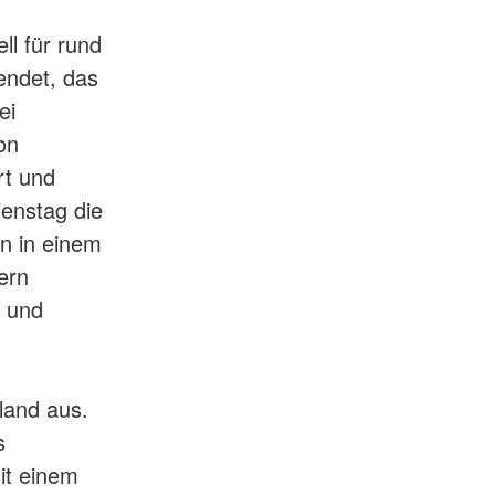
ll für rund
endet, das
ei
on
rt und
ienstag die
n in einem
ern
s und
land aus.
s
it einem