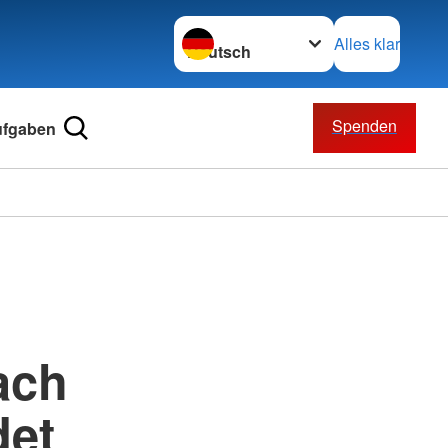
Sprache wechseln zu
Alles klar
Spenden
ufgaben
ach
det