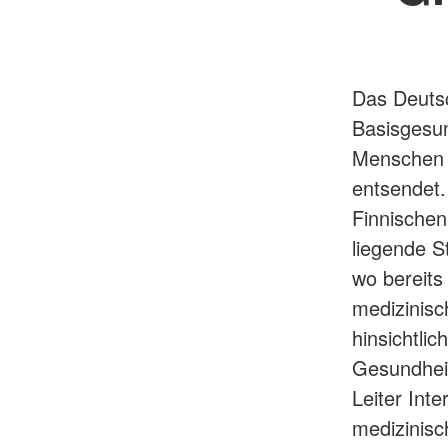
Das Deuts
Basisgesun
Menschen 
entsendet
Finnischen
liegende S
wo bereits
medizinisc
hinsichtli
Gesundheits
Leiter Int
medizinisc