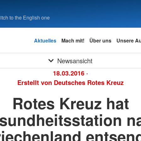
tch to the English one
Aktuelles
Mach mit!
Über uns
Unsere A
Newsansicht
18.03.2016
·
Erstellt von
Deutsches Rotes Kreuz
Rotes Kreuz hat
sundheitsstation n
iechenland entsen