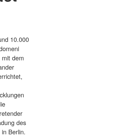
rund 10.000
Idomeni
m mit dem
nander
rrichtet,
icklungen
ie
tretender
ladung des
in Berlin.