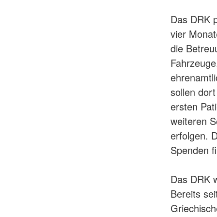
Das DRK pl
vier Monat
die Betreu
Fahrzeuge,
ehrenamtli
sollen dor
ersten Pat
weiteren S
erfolgen. 
Spenden fi
Das DRK we
Bereits s
Griechisch