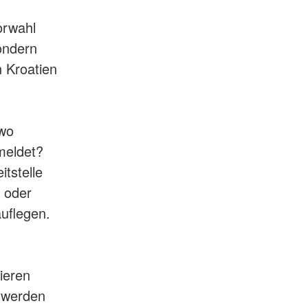
orwahl
ondern
n Kroatien
 wo
meldet?
tstelle
n oder
uflegen.
kieren
chwerden