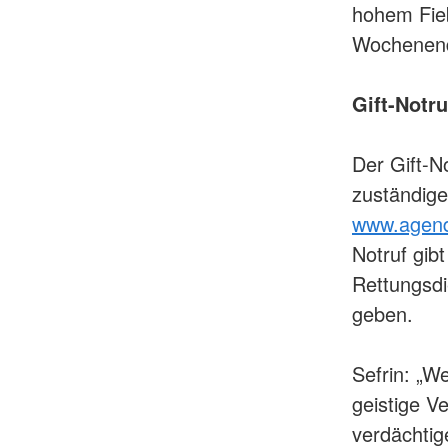
hohem Fie
Wochenend
Gift-Notru
Der Gift-N
zuständige
www.agen
Notruf gibt
Rettungsd
geben.
Sefrin: „W
geistige V
verdächtig