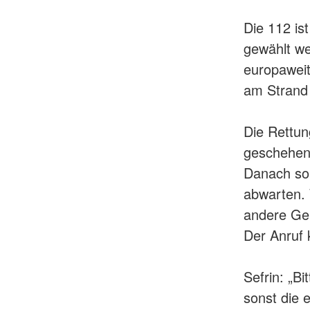
Die 112 is
gewählt we
europaweit
am Strand l
Die Rettung
geschehen
Danach sol
abwarten. 
andere Ge
Der Anruf 
Sefrin: „B
sonst die 