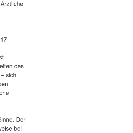
 Ärztliche
117
st
eiten des
– sich
eben
iche
Sinne. Der
weise bei