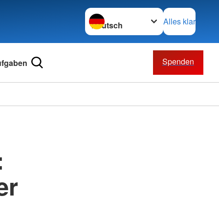
Sprache wechseln zu
Alles klar
Spenden
ufgaben
:
er