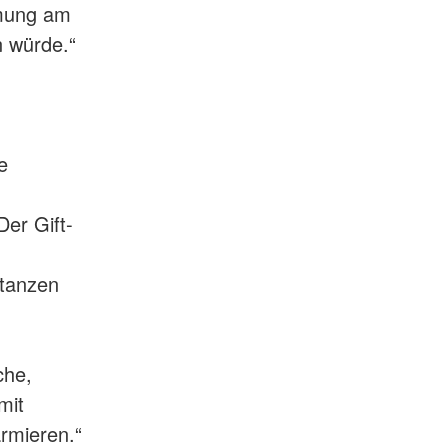
mmung am
 würde.“
e
Der Gift-
stanzen
che,
mit
larmieren.“