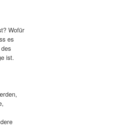
nst? Wofür
ss es
 des
 ist.
erden,
e,
ndere