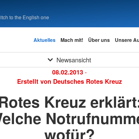
tch to the English one
Aktuelles
Mach mit!
Über uns
Unsere A
Newsansicht
08.02.2013
·
Erstellt von
Deutsches Rotes Kreuz
Rotes Kreuz erklärt
elche Notrufnumm
wofür?