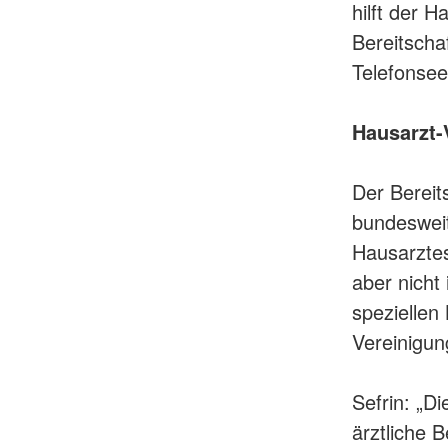
hilft der H
Bereitscha
Telefonsee
Hausarzt-
Der Bereit
bundesweit
Hausarztes
aber nicht
speziellen
Vereinigu
Sefrin: „D
ärztliche B