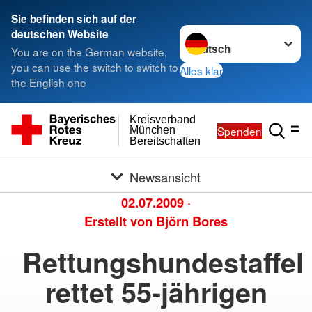
Sie befinden sich auf der
Sprache wechseln zu
deutschen Website
You are on the German website,
you can use the switch to switch to
Alles klar
the English one
Kreisverband
Spenden
München
Bereitschaften
Newsansicht
02.07.2009
·
Erstellt von
Björn Bores
Rettungshundestaffel
rettet 55-jährigen