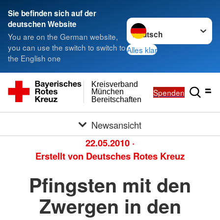
Sie befinden sich auf der
Sprache wechseln zu
deutschen Website
You are on the German website,
you can use the switch to switch to
Alles klar
the English one
Kreisverband
Spenden
München
Bereitschaften
Newsansicht
22.05.2010
·
Erstellt von
Deutsches Rotes Kreuz
Pfingsten mit den
Zwergen in den