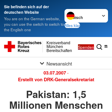
Sie befinden sich auf der
Sprache wechseln zu
deutschen Website
You are on the German website,
you can use the switch to switch to
Alles klar
the English one
Kreisverband
Spenden
München
Bereitschaften
Newsansicht
03.07.2007
·
Erstellt von
DRK-Generalsekretariat
Pakistan: 1,5
Millionen Menschen