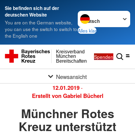
Sie befinden sich auf der
Sprache wechseln zu
deutschen Website
You are on the German website,
you can use the switch to switch to
Alles klar
the English one
Kreisverband
Spenden
München
Bereitschaften
Newsansicht
12.01.2019
·
Erstellt von
Gabriel Bücherl
Münchner Rotes
Kreuz unterstützt