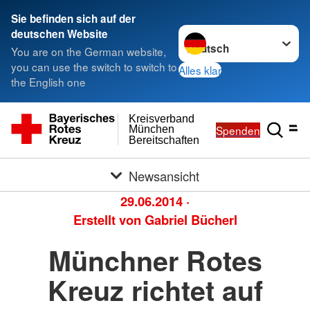
Sie befinden sich auf der
Sprache wechseln zu
deutschen Website
You are on the German website,
you can use the switch to switch to
Alles klar
the English one
Kreisverband
Spenden
München
Bereitschaften
Newsansicht
29.06.2014
·
Erstellt von
Gabriel Bücherl
Münchner Rotes
Kreuz richtet auf