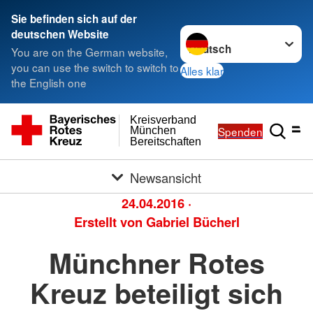
Sie befinden sich auf der
Sprache wechseln zu
deutschen Website
You are on the German website,
you can use the switch to switch to
Alles klar
the English one
Kreisverband
Spenden
München
Bereitschaften
Newsansicht
24.04.2016
·
Erstellt von
Gabriel Bücherl
Münchner Rotes
Kreuz beteiligt sich