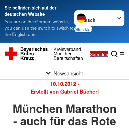
Sie befinden sich auf der
Sprache wechseln zu
deutschen Website
You are on the German website,
you can use the switch to switch to
Alles klar
the English one
Kreisverband
Spenden
München
Bereitschaften
Newsansicht
10.10.2012
·
Erstellt von
Gabriel Bücherl
München Marathon
- auch für das Rote