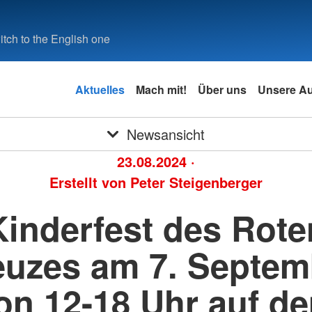
tch to the English one
Aktuelles
Mach mit!
Über uns
Unsere A
Newsansicht
23.08.2024
·
Erstellt von
Peter Steigenberger
Kinderfest des Rote
euzes am 7. Septem
on 12-18 Uhr auf d