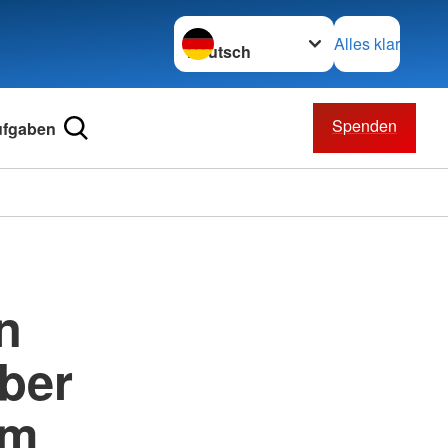
Sprache wechseln zu
Alles klar
Spenden
ufgaben
n
ber
em