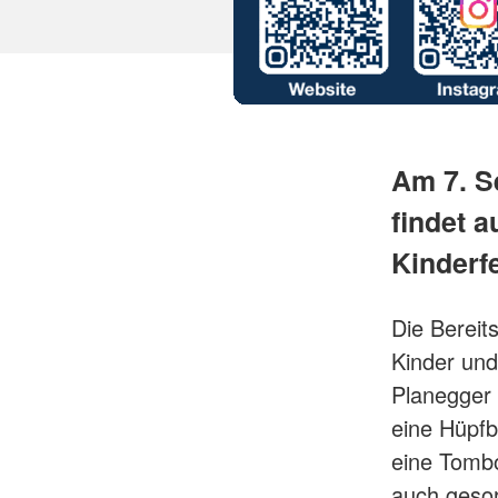
Am 7. S
findet a
Kinderfe
Die Bereit
Kinder und
Planegger 
eine Hüpfb
eine Tombo
auch gesor