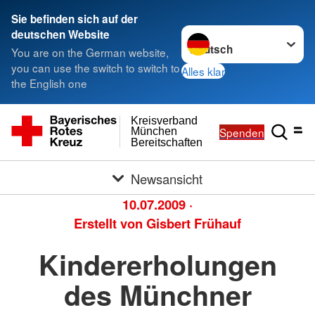
Sie befinden sich auf der
Sprache wechseln zu
deutschen Website
You are on the German website,
you can use the switch to switch to
Alles klar
the English one
Kreisverband
Spenden
München
Bereitschaften
Newsansicht
10.07.2009
·
Erstellt von
Gisbert Frühauf
Kindererholungen
des Münchner