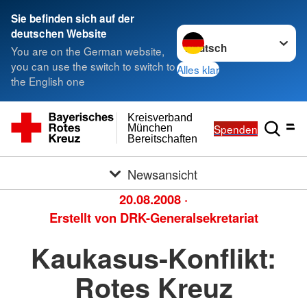
Sie befinden sich auf der
Sprache wechseln zu
deutschen Website
You are on the German website,
you can use the switch to switch to
Alles klar
the English one
Kreisverband
Spenden
München
Bereitschaften
Newsansicht
20.08.2008
·
Erstellt von
DRK-Generalsekretariat
Kaukasus-Konflikt:
Rotes Kreuz