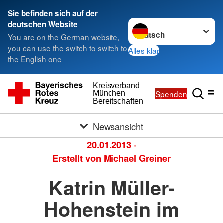
Sie befinden sich auf der
Sprache wechseln zu
deutschen Website
You are on the German website,
you can use the switch to switch to
Alles klar
the English one
Kreisverband
Spenden
München
Bereitschaften
Newsansicht
20.01.2013
·
Erstellt von
Michael Greiner
Katrin Müller-
Hohenstein im