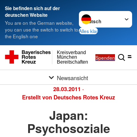
Sie befinden sich auf der
Sprache wechseln zu
deutschen Website
You are on the German website,
you can use the switch to switch to
Alles klar
the English one
Kreisverband
Spenden
München
Bereitschaften
Newsansicht
28.03.2011
·
Erstellt von
Deutsches Rotes Kreuz
Japan:
Psychosoziale