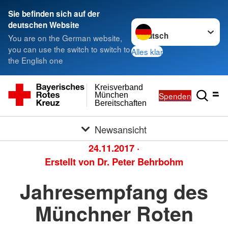
Sie befinden sich auf der
Sprache wechseln zu
deutschen Website
You are on the German website,
you can use the switch to switch to
Alles klar
the English one
Kreisverband
Spenden
München
Bereitschaften
Newsansicht
24.11.2017
·
Erstellt von
Dr. Peter Behrbohm
Jahresempfang des
Münchner Roten