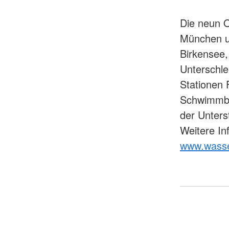
Die neun 
München u
Birkensee,
Unterschle
Stationen 
Schwimmba
der Unters
Weitere In
www.wass