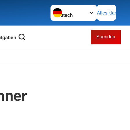
Sprache wechseln zu
Alles klar
Spenden
ufgaben
hner