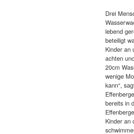
Drei Mensc
Wasserwac
lebend ger
beteiligt 
Kinder an
achten und
20cm Wasse
wenige Mom
kann“, sa
Effenberge
bereits in
Effenberger
Kinder an
schwimmen 