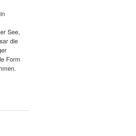
in
er See,
sar die
ger
de Form
ommen.