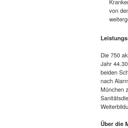
Kranke
von den
weiterg
Leistungs
Die 750 ak
Jahr 44.30
beiden Sc
nach Alarm
München z
Sanitätsdi
Weiterbild
Über die