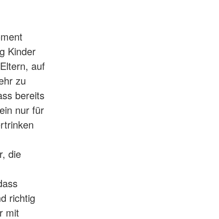
oment
g Kinder
Eltern, auf
ehr zu
ass bereits
in nur für
rtrinken
, die
 dass
 richtig
r mit