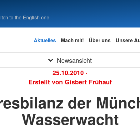
tch to the English one
Aktuelles
Mach mit!
Über uns
Unsere A
Newsansicht
25.10.2010
·
Erstellt von
Gisbert Frühauf
resbilanz der Münc
Wasserwacht