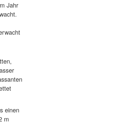
em Jahr
wacht.
serwacht
tten,
wasser
assanten
ettet
s einen
 2 m