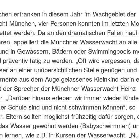
hen ertranken in diesem Jahr im Wachgebiet der
ht München, vier Personen konnten im letzten M
ettet werden. Da an den dramatischen Fällen häufi
waren, appelliert die Münchner Wasserwacht an alle 
 und in Gewässern, Bädern oder Swimmingpools m
 präventiv tätig zu werden. „Oft wird vergessen, d
r an einer unübersichtlichen Stelle genügen und e
ente aus dem Auge gelassenes Kleinkind darin e
gt der Sprecher der Münchner Wasserwacht Heinz
r. „Darüber hinaus erleben wir immer wieder Kinder
 der Schule sind und nicht schwimmen können“, so
. Eltern sollten möglichst frühzeitig dafür sorgen,
 das Wasser gewöhnt werden (Babyschwimmen) und
lernen, wie z.B. in Kursen der Wasserwacht. „Nu