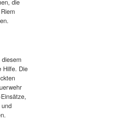
en, die
e Riem
den.
n diesem
Hilfe. Die
ückten
euerwehr
Einsätze,
- und
n.