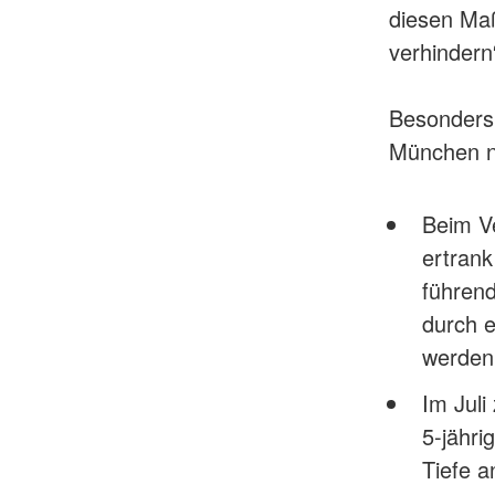
diesen Maß
verhindern
Besonders 
München no
Beim Ve
ertrank
führend
durch e
werden
Im Juli
5-jähri
Tiefe a