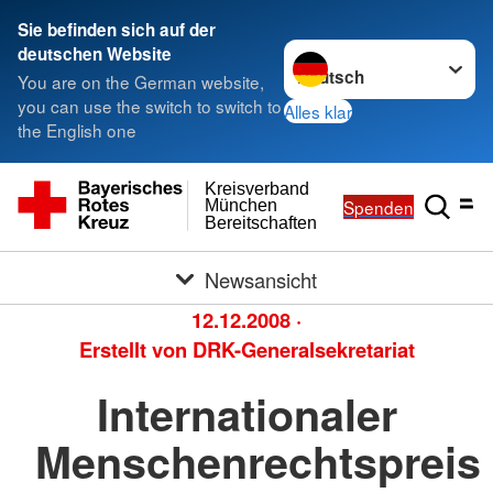
Sie befinden sich auf der
Sprache wechseln zu
deutschen Website
You are on the German website,
you can use the switch to switch to
Alles klar
the English one
Kreisverband
Spenden
München
Bereitschaften
Newsansicht
12.12.2008
·
Erstellt von
DRK-Generalsekretariat
Internationaler
Menschenrechtspreis