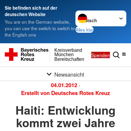
Sie befinden sich auf der
Sprache wechseln zu
deutschen Website
You are on the German website,
you can use the switch to switch to
Alles klar
the English one
Kreisverband
Spenden
München
Bereitschaften
Newsansicht
04.01.2012
·
Erstellt von
Deutsches Rotes Kreuz
Haiti: Entwicklung
kommt zwei Jahre