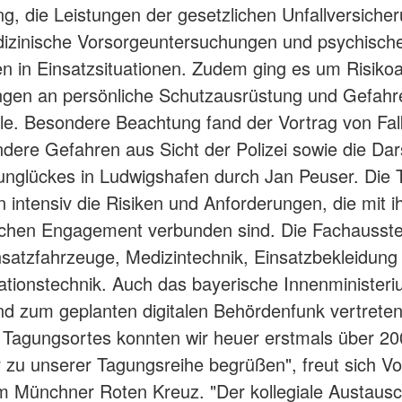
g, die Leistungen der gesetzlichen Unfallversicher
dizinische Vorsorgeuntersuchungen und psychisch
n in Einsatzsituationen. Zudem ging es um Risiko
ngen an persönliche Schutzausrüstung und Gefahr
lle. Besondere Beachtung fand der Vortrag von Fa
dere Gefahren aus Sicht der Polizei sowie die Dar
nglückes in Ludwigshafen durch Jan Peuser. Die 
en intensiv die Risiken und Anforderungen, die mit 
chen Engagement verbunden sind. Die Fachausstel
nsatzfahrzeuge, Medizintechnik, Einsatzbekleidung
ionstechnik. Auch das bayerische Innenministeri
d zum geplanten digitalen Behördenfunk vertrete
Tagungsortes konnten wir heuer erstmals über 20
 zu unserer Tagungsreihe begrüßen", freut sich Vo
 Münchner Roten Kreuz. "Der kollegiale Austausc