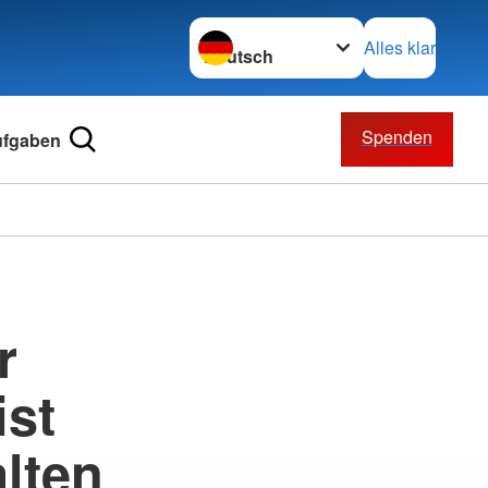
Sprache wechseln zu
Alles klar
Spenden
ufgaben
r
ist
alten