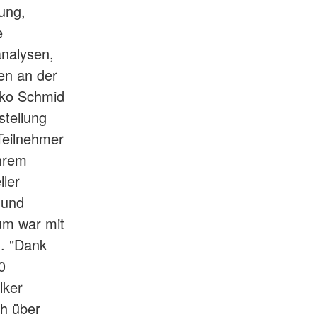
ung,
e
analysen,
en an der
lko Schmid
stellung
Teilnehmer
ihrem
ler
 und
um war mit
n. "Dank
0
lker
h über