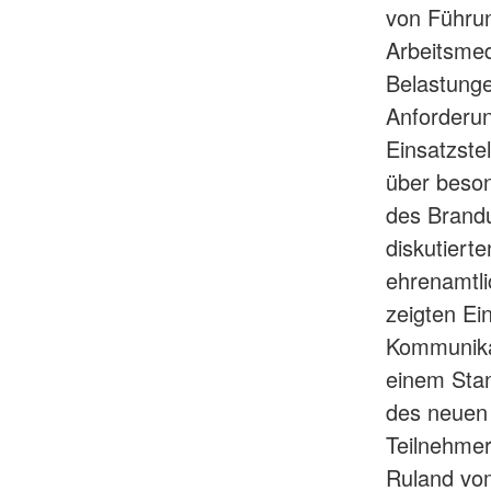
von Führun
Arbeitsme
Belastunge
Anforderu
Einsatzste
über beson
des Brandu
diskutiert
ehrenamtli
zeigten Ei
Kommunikat
einem Stan
des neuen 
Teilnehmer
Ruland vom