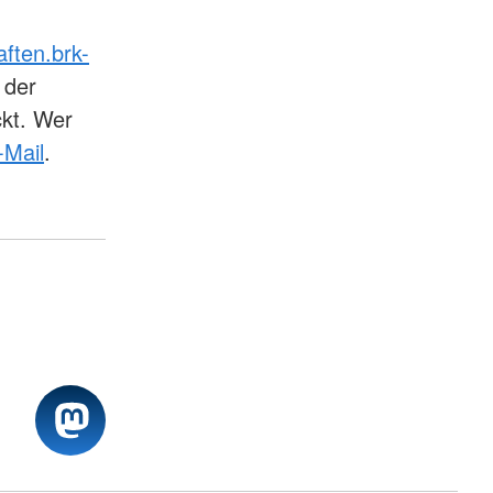
aften.brk-
 der
ckt. Wer
-Mail
.