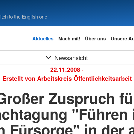
tch to the English one
Aktuelles
Mach mit!
Über uns
Unsere A
Newsansicht
22.11.2008
·
Erstellt von
Arbeitskreis Öffentlichkeitsarbeit
Großer Zuspruch fü
chtagung "Führen 
 Fürsorge" in der 