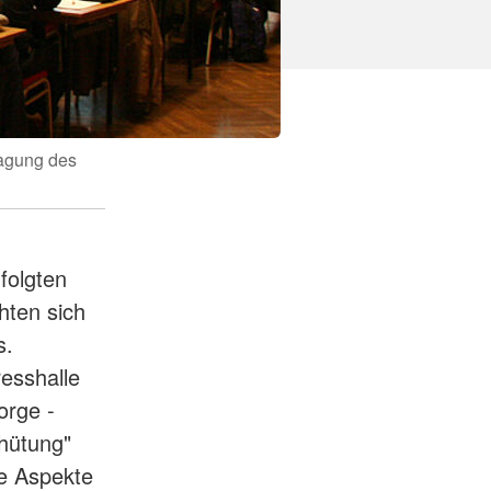
tagung des
folgten
hten sich
s.
esshalle
orge -
rhütung"
he Aspekte