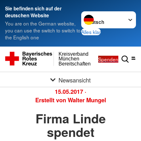
Sie befinden sich auf der
Sprache wechseln zu
deutschen Website
You are on the German website,
you can use the switch to switch to
Alles klar
the English one
Kreisverband
Spenden
München
Bereitschaften
Newsansicht
15.05.2017
·
Erstellt von
Walter Mungel
Firma Linde
spendet